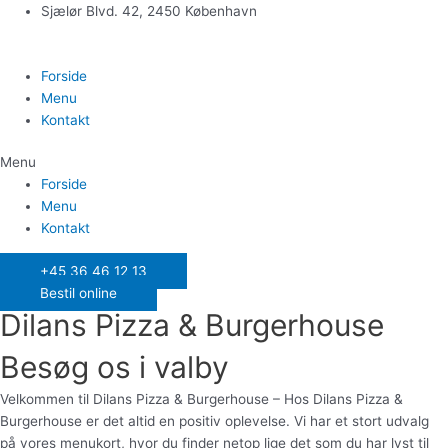
Gå
Sjælør Blvd. 42, 2450 København
til
indholdet
Forside
Menu
Kontakt
Menu
Forside
Menu
Kontakt
+45 36 46 12 13
Bestil online
Dilans Pizza & Burgerhouse
Besøg os i valby
Velkommen til Dilans Pizza & Burgerhouse – Hos Dilans Pizza &
Burgerhouse er det altid en positiv oplevelse. Vi har et stort udvalg
på vores menukort, hvor du finder netop lige det som du har lyst til