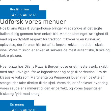
Bestil online
+45 36 46 12 13
Udforsk vores menuer
Hos Dilans Pizza & Burgerhouse bringer vi et stykke af det ægte
Italien til dig gennem hver enkelt bid. Med en ubetinget kærlighed til
mad og en dybfølt respekt for tradition, tilbyder vi en kulinarisk
oplevelse, der forener hjertet af italienske køkken med den lokale
vibe. Vores mission er enkel: at servere de mest autentiske, friske og
lækre pizzaer.
Hver pizza hos Dilans Pizza & Burgerhouse er et mesterværk, skabt
med nøje udvalgte, friske ingredienser og bagt til perfektion. Fra de
klassiske valg som Margherita og Pepperoni lover vi en palette af
smage, der taler direkte til din sjæl. Vores dej er håndlavet hver dag,
vores sauce er simmeret til den er perfekt, og vores toppings er
friske og fyldt med smag.
Se menu
+45 36 46 12 13