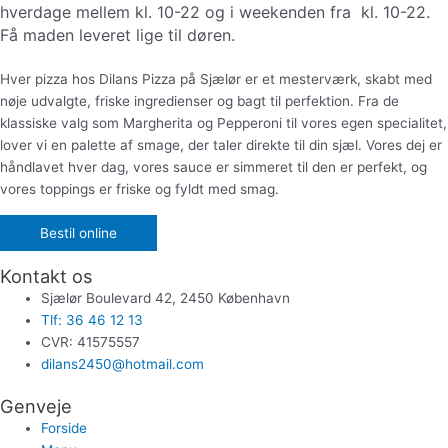
hverdage mellem kl. 10-22 og i weekenden fra
kl. 10-22.
Få maden leveret lige til døren.
Hver pizza hos Dilans Pizza på Sjælør er et mesterværk, skabt med
nøje udvalgte, friske ingredienser og bagt til perfektion. Fra de
klassiske valg som Margherita og Pepperoni til vores egen specialitet,
lover vi en palette af smage, der taler direkte til din sjæl. Vores dej er
håndlavet hver dag, vores sauce er simmeret til den er perfekt, og
vores toppings er friske og fyldt med smag.
Bestil online
Kontakt os
Sjælør Boulevard 42, 2450 København
Tlf: 36 46 12 13
CVR: 41575557
dilans2450@hotmail.com
Genveje
Forside