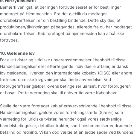
9. Fortrydelsesret
Bemærk venligst, at der ingen fortrydelsesret er for bestillinger
modtaget på Hjemmesiden. Fra det øjeblik du modtager
ordrebekræftelsen, er din bestilling bindende. Dette skyldes, at
produktionen/tilvirkningen påbegyndes, allerede fra du har modtaget
ordrebekræftelsen. Køb foretaget på hjemmesiden kan altså ikke
fortrydes.
10. Gældende lov
For alle tvister og juridiske uoverensstemmelser i henhold til disse
Handelsbetingelser eller efterfølgende individuelle aftaler, er dansk
lov gældende. Hverken den internationale købelov (CISG) eller andre
fælleseuropæiske lovgivninger skal finde anvendelse. Ved
forbrugeraftaler gælder lovens betingelser uanset, hvor forbrugeren
er bosat. Rette værneting skal til enhver tid være København.
Skulle der være foretaget køb af erhvervsdrivende i henhold til disse
Handelsbetingelser, gælder vores forretningssæde (Sjælør) som
værneting for juridiske tvister, herunder også vores sædvanlige
handelsbetingelser, detailkontrakter, samt bestemmelser vedrørende
betaling og regning. Vi kan dog vælge at anlægge sager ved kundens