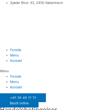
Gå
Sjælør Blvd. 42, 2450 København
til
indholdet
Forside
Menu
Kontakt
Menu
Forside
Menu
Kontakt
+45 36 46 12 13
Bestil online
Handelsbetingelser